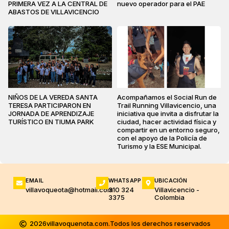
PRIMERA VEZ A LA CENTRAL DE
nuevo operador para el PAE
ABASTOS DE VILLAVICENCIO
NIÑOS DE LA VEREDA SANTA
Acompañamos el Social Run de
TERESA PARTICIPARON EN
Trail Running Villavicencio, una
JORNADA DE APRENDIZAJE
iniciativa que invita a disfrutar la
TURÍSTICO EN TIUMA PARK
ciudad, hacer actividad física y
compartir en un entorno seguro,
con el apoyo de la Policía de
Turismo y la ESE Municipal.
EMAIL
WHATSAPP
UBICACIÓN
villavoqueota@hotmail.com
310 324
Villavicencio -
3375
Colombia
2026
villavoquenota.com.
Todos los derechos reservados