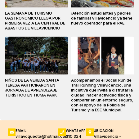
LA SEMANA DE TURISMO
¡Atención estudiantes y padres
GASTRONÓMICO LLEGA POR
de familia! Villavicencio ya tiene
PRIMERA VEZ A LA CENTRAL DE
nuevo operador para el PAE
ABASTOS DE VILLAVICENCIO
NIÑOS DE LA VEREDA SANTA
Acompañamos el Social Run de
TERESA PARTICIPARON EN
Trail Running Villavicencio, una
JORNADA DE APRENDIZAJE
iniciativa que invita a disfrutar la
TURÍSTICO EN TIUMA PARK
ciudad, hacer actividad física y
compartir en un entorno seguro,
con el apoyo de la Policía de
Turismo y la ESE Municipal.
EMAIL
WHATSAPP
UBICACIÓN
villavoqueota@hotmail.com
310 324
Villavicencio -