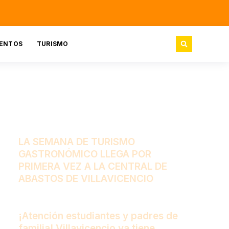
ENTOS
TURISMO
LA SEMANA DE TURISMO
GASTRONÓMICO LLEGA POR
PRIMERA VEZ A LA CENTRAL DE
ABASTOS DE VILLAVICENCIO
¡Atención estudiantes y padres de
familia! Villavicencio ya tiene